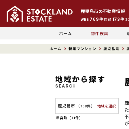
鹿児島市
の
不動産情報
769
173
WEB
件
店頭
件
2
ホーム
物件検索
ホーム
新築マンション
鹿児島県
地域から探す
SEARCH
鹿児島市
地域を選択
（
768件
）
甲突町（
11件
）