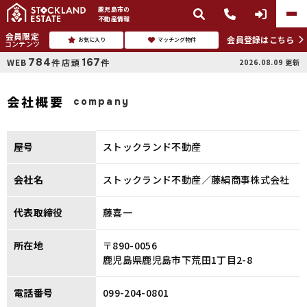
鹿児島市
の
不動産情報
会員限定
会員登録はこちら
お気に入り
マッチング物件
コンテンツ
784
167
WEB
店頭
2026.08.09
更新
件
件
会社概要
company
屋号
ストックランド不動産
会社名
ストックランド不動産／藤絹商事株式会社
代表取締役
藤喜一
所在地
〒890-0056
鹿児島県鹿児島市下荒田1丁目2-8
電話番号
099-204-0801