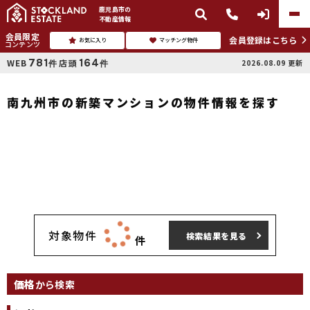
鹿児島市
の
不動産情報
会員限定
会員登録はこちら
お気に入り
マッチング物件
コンテンツ
781
164
WEB
店頭
2026.08.09
更新
件
件
南九州市の新築マンションの物件情報を探す
対象物件
検索結果を見る
件
価格
から検索