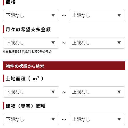
価格
〜
月々の希望支払金額
〜
※支払期間35年/金利1.350%の場合
物件の状態
から検索
土地面積（ m² ）
〜
建物（専有）面積
〜