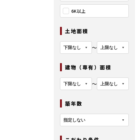
6K以上
土地面積
〜
建物（専有）面積
〜
築年数
こだわり条件