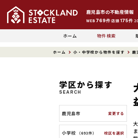
鹿児島市
の
不動産情報
769
175
WEB
件
店頭
件
2
ホーム
物件検索
ホーム
小・中学校から物件を探す
鹿
学区から探す
SEARCH
鹿児島市
変更する
小学校
校区を選択
（
693件
）