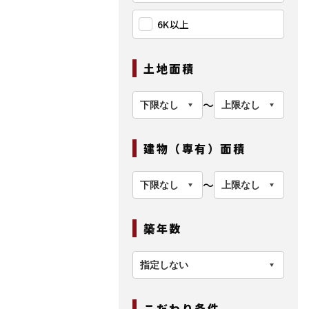
6K以上
土地面積
〜
建物（専有）面積
〜
築年数
こだわり条件