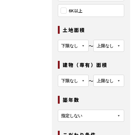
6K以上
土地面積
〜
建物（専有）面積
〜
築年数
こだわり条件