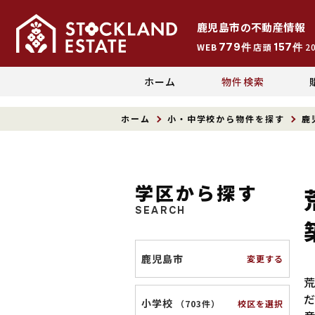
鹿児島市
の
不動産情報
779
157
WEB
件
店頭
件
2
ホーム
物件検索
ホーム
小・中学校から物件を探す
鹿
学区から探す
SEARCH
鹿児島市
変更する
小学校
校区を選択
（
703件
）