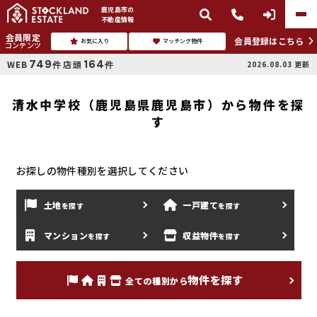
鹿児島市
の
不動産情報
会員限定
会員登録はこちら
お気に入り
マッチング物件
コンテンツ
749
164
WEB
店頭
2026.08.03
更新
件
件
清水中学校（鹿児島県鹿児島市）から物件を探
す
お探しの物件種別を選択してください
土地
一戸建て
を探す
を
探す
マンション
収益物件
を探す
を
探す
物件を探す
全ての種別から