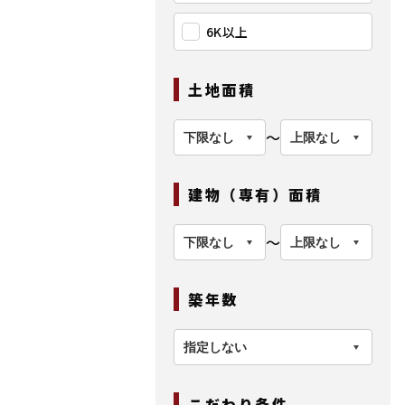
6K以上
土地面積
〜
建物（専有）面積
〜
築年数
こだわり条件