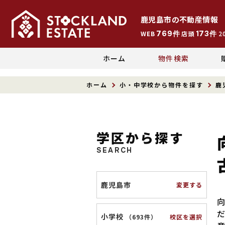
鹿児島市
の
不動産情報
769
173
WEB
件
店頭
件
2
ホーム
物件検索
ホーム
小・中学校から物件を探す
鹿
学区から探す
SEARCH
鹿児島市
変更する
小学校
校区を選択
（
693件
）