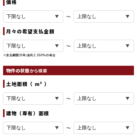
価格
〜
月々の希望支払金額
〜
※支払期間35年/金利1.350%の場合
物件の状態
から検索
土地面積（ m² ）
〜
建物（専有）面積
〜