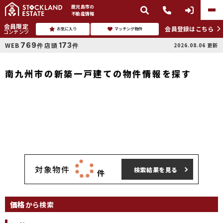
鹿児島市
の
不動産情報
会員限定
会員登録はこちら
お気に入り
マッチング物件
コンテンツ
769
173
WEB
店頭
2026.08.06
更新
件
件
南九州市の新築一戸建ての物件情報を探す
対象物件
検索結果を見る
件
価格
から検索