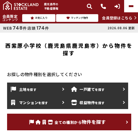
鹿児島市
の
不動産情報
会員限定
会員登録はこちら
お気に入り
マッチング物件
コンテンツ
748
174
WEB
店頭
2026.08.06
更新
件
件
西紫原小学校（鹿児島県鹿児島市）から物件を
探す
お探しの物件種別を選択してください
土地
一戸建て
を探す
を
探す
マンション
収益物件
を探す
を
探す
物件を探す
全ての種別から