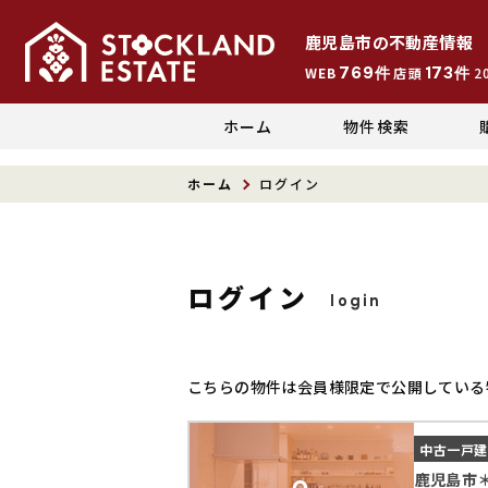
鹿児島市
の
不動産情報
769
173
WEB
件
店頭
件
2
ホーム
物件検索
ホーム
ログイン
ログイン
login
こちらの物件は会員様限定で公開している
中古一戸
鹿児島市