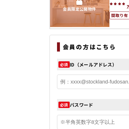
****
会員限定公開物件
間取り有
会員の方はこちら
ID（メールアドレス）
必須
パスワード
必須