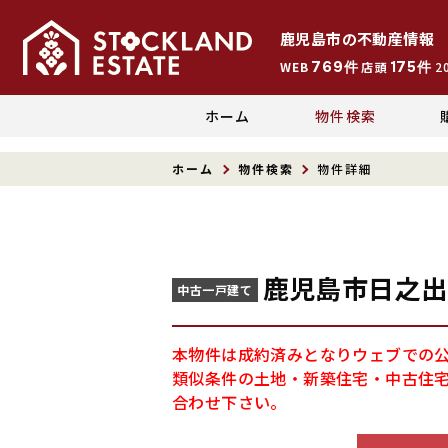
鹿児島市
の
不動産情報
769
175
WEB
件
店頭
件
2
ホーム
物件検索
ホーム
物件検索
物件詳細
鹿児島市日之出
中古一戸建て
本物件は成約済みとなりウェブでの
類似条件の土地・新築住宅・中古住
合わせ下さい。