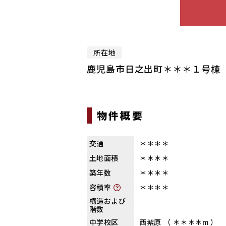
所在地
鹿児島市日之出町＊＊＊１号棟
物件概要
＊＊＊＊
交通
＊＊＊＊
土地面積
＊＊＊＊
築年数
＊＊＊＊
容積率
構造および
階数
西紫原 （ ＊＊＊＊m ）
中学校区