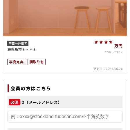
****
中古一戸建て
万円
鹿児島市＊＊＊＊
**坪
*LDK
写真充実
間取り有
更新日：
2026.06.28
会員の方はこちら
ID（メールアドレス）
必須