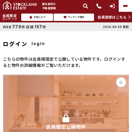
鹿児島市
の
不動産情報
会員限定
会員登録はこちら
お気に入り
マッチング物件
コンテンツ
779
157
WEB
店頭
2026.08.08
更新
件
件
ログイン
login
こちらの物件は会員様限定で公開している物件です。ログインす
ると物件の詳細情報がご覧いただけます。
会員限定公開物件