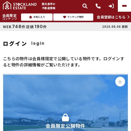
鹿児島市
の
不動産情報
会員限定
会員登録はこちら
お気に入り
マッチング物件
コンテンツ
748
190
WEB
店頭
2026.08.06
更新
件
件
ログイン
login
こちらの物件は会員様限定で公開している物件です。ログインす
ると物件の詳細情報がご覧いただけます。
会員限定公開物件