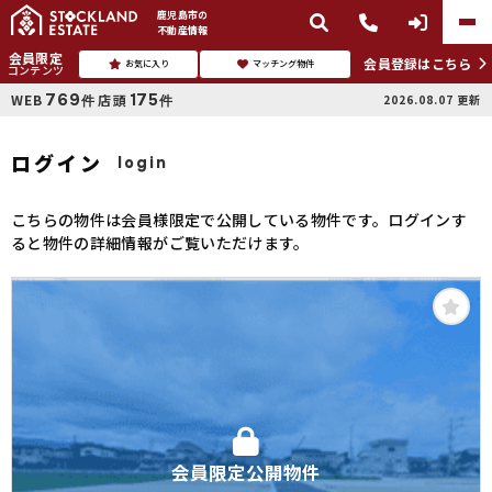
鹿児島市
の
不動産情報
会員限定
会員登録はこちら
お気に入り
マッチング物件
コンテンツ
769
175
WEB
店頭
2026.08.07
更新
件
件
ログイン
login
こちらの物件は会員様限定で公開している物件です。ログインす
ると物件の詳細情報がご覧いただけます。
会員限定公開物件