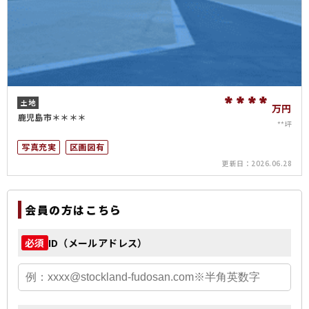
****
土地
万円
鹿児島市＊＊＊＊
**坪
写真充実
区画図有
更新日：
2026.06.28
会員の方はこちら
ID（メールアドレス）
必須