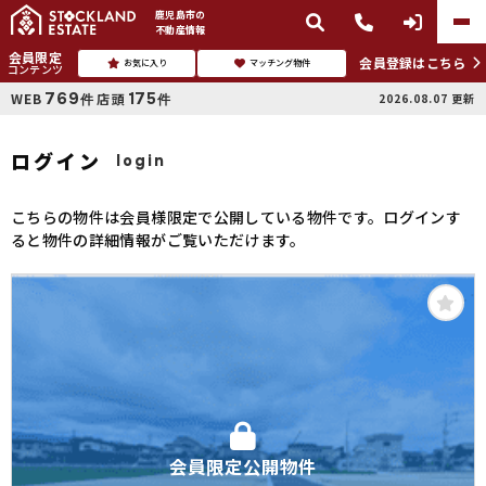
鹿児島市
の
不動産情報
会員限定
会員登録はこちら
お気に入り
マッチング物件
コンテンツ
769
175
WEB
店頭
2026.08.07
更新
件
件
ログイン
login
こちらの物件は会員様限定で公開している物件です。ログインす
ると物件の詳細情報がご覧いただけます。
会員限定公開物件