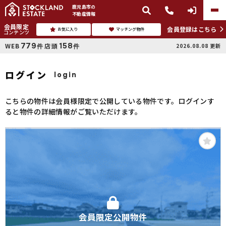
鹿児島市
の
不動産情報
会員限定
会員登録はこちら
お気に入り
マッチング物件
コンテンツ
779
158
WEB
店頭
2026.08.08
更新
件
件
ログイン
login
こちらの物件は会員様限定で公開している物件です。ログインす
ると物件の詳細情報がご覧いただけます。
会員限定公開物件