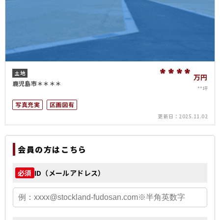
****
土地
万円
鹿児島市＊＊＊＊
**坪
写真充実
区画図有
更新日：
2025.11.02
会員の方はこちら
ID（メールアドレス）
必須