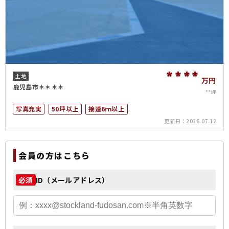
****
土地
万円
鹿児島市＊＊＊＊
**坪
写真充実
50坪以上
接道6ｍ以上
更新日：
2026.07.12
会員の方はこちら
ID（メールアドレス）
必須