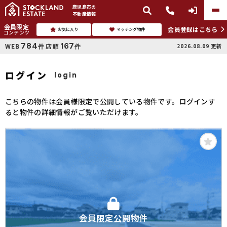
鹿児島市
の
不動産情報
会員限定
会員登録はこちら
お気に入り
マッチング物件
コンテンツ
784
167
WEB
店頭
2026.08.09
更新
件
件
ログイン
login
こちらの物件は会員様限定で公開している物件です。ログインす
ると物件の詳細情報がご覧いただけます。
会員限定公開物件