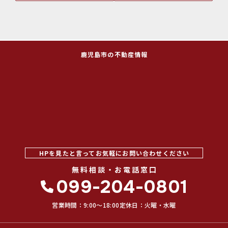
する場合を除き、お客さま情報を第三者へ開示又は提供いたしません。
(1) ご本人の同意がある場合
(2) 法令に基づき開示・提供を求められた場合
(3) 人の生命、身体又は財産の保護のために必要な場合であって、お客
さまの同意を得ることが困難である場合
(4) 公衆衛生の向上又は児童の健全な育成の推進のために特に必要があ
鹿児島市の不動産情報
る場合であって、お客さまの同意を得ることが困難である場合
(5) 国又は地方公共団体等が公的な事務を実施する上で、協力する必要
がある場合であって、お客さまの同意を得ることにより当該事務の遂行
に支障を及ぼすおそれがある場合
(6) 次項5．に掲げる者に対して提供する場合
5．お客様情報の開示
当社が保有するお客さま情報に関して、お客さまご自身の情報の開示を
ご希望される場合には、お申し出いただいた方がご本人であることを確
認した上で、合理的な期間及び範囲で回答いたします。
HPを見たと言ってお気軽にお問い合わせください
無料相談・お電話窓口
6．お客様情報の訂正等
099-204-0801
当社が保有するお客さま情報に関して、お客さまご自身の情報の利用停
止または消去をご希望される場合には、お申し出いただいた方がご本人
であることを確認した上で、合理的な期間及び範囲で利用停止又は消去
営業時間：9:00〜18:00
定休日：火曜・水曜
をいたします。
これらの情報等の一部又は全部を利用停止または消去した場合、不本意