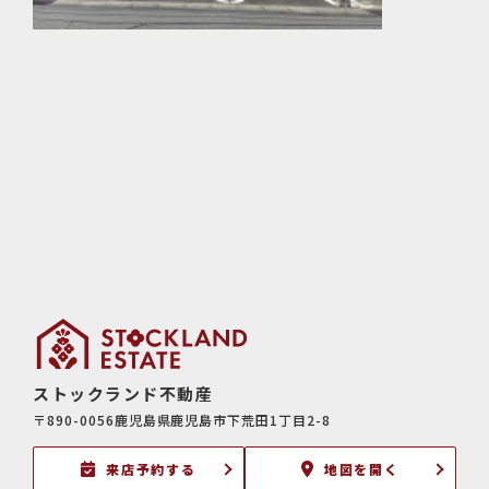
に利用させていただきます。
(1) 不動産についてのサービスの提供
(2) 不動産についてのサービスのアフターサービスの提供
(3) 不動産についてのサービスのお知らせ・ＰＲ、調査・データ集積、
研究開発
(4) ウェブサイトシステム管理会社（以下「サイト管理会社」といいま
す。）への提供。
(5) その他上記(1)から(4)に附随する業務の実施
なお、当社は、サイト管理会社が提供するサービス改善に必要な範囲
で、お客様の個人データをサイト管理会社に提供します。
このように提供された個人データにつきましては、サイト管理会社にお
いて管理されることとなります。
サイト管理会社は、そのサービスの改善・向上を目指すことに加え、メ
ールマガジンなどによる情報提供、お客様による購買の分析をして、当
社の事業運営を改善するために、個人データ（お客様が指定された他の
方の宛先情報を除く）を利用します。
当社は、サイト管理会社に対し、個人情報保護法を遵守し、お客様のプ
ライバシーに配慮した個人情報の取り扱いをすることを規約などで義務
ストックランド不動産
づけております。
〒890-0056鹿児島県鹿児島市下荒田1丁目2-8
4．お客様情報の第三者への開示・提供
来店予約する
地図を開く
当社は、前項3．の利用目的に記載した場合及び以下のいずれかに該当