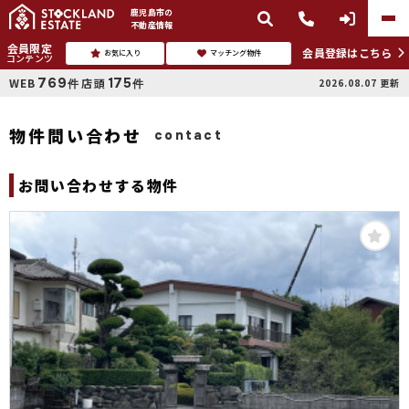
鹿児島市
の
不動産情報
会員限定
会員登録はこちら
お気に入り
マッチング物件
コンテンツ
769
175
WEB
店頭
2026.08.07
更新
件
件
物件問い合わせ
contact
お問い合わせする物件