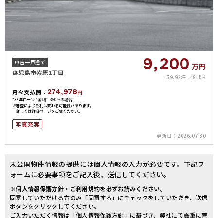
9,200
中古一戸建て
万円
鹿児島市紫原1丁目
59.92坪
8LDK
274,978
月々支払例：
円
*35年ローン / 金利1.350%の場合
※審査により金利は変わる可能性があります。
詳しくは詳細ページをご覧ください。
写真充実
更新日：
2026.07.30
未公開物件情報の提供には個人情報の入力が必要です。下記フ
ォームに必要事項をご記入後、送信してください。
※個人情報保護方針・ご利用規約を必ずお読みください。
同意していただける方のみ「同意する」にチェックをしていただき、送信
ボタンをクリックしてください。
ご入力いただく情報は「個人情報保護方針」に基づき、弊社にて厳重に管