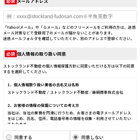
メールアドレス
必須
「Yahoo!メール」や「Ｇメール」などのフリーメールをご利用の方は、迷惑
メール対策などで登録完了のメールが届かないことがあります。
迷惑メールフォルダを確認していただくか、別のアドレスで登録ください。
個人情報の取り扱い同意
必須
ストックランド不動産の個人情報保護方針に同意いただける方は以下の同意
するを選択してください。
1．個人情報取り扱い業者の氏名又は名称
ストックランド不動産 / ストックランド不動産／藤絹商事株式会社
2．お客様の情報の保護についての考え方
当社は、当社の業務を円滑に行うため、お客さまの電子メールアドレス
をはじめ、氏名、住所、電話番号等の情報を収集・利用させていただい
ております。
当社は、これらのお客さまの個人情報（以下「お客さま情報」といいま
す。）の適正な保護を重大な責務と認識し、この責務を果たすために、
同意する
同意しない