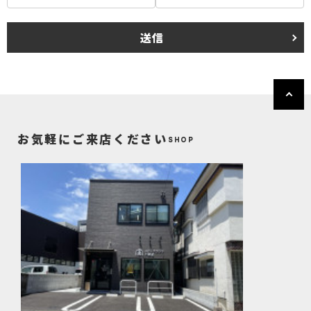
次の方針の下でお客さま情報を取り扱います。
(1) お客さま情報に適用される個人情報の保護に関する法律その他の関
係法令を遵守し、適切に取り扱います。また、適宜取扱いの改善に努め
送信
ます。
(2) お客さま情報の取扱いに関する規程を明確にし、従業者に周知徹底
します。また、取引先等に対しても適切にお客さま情報を取り扱うよう
に要請します。
(3) お客さま情報の収集に際しては、利用目的を特定して通知または公
表し、その利用目的にしたがってお客さま情報を取り扱います。
(4) お客さま情報の漏洩、紛失、改ざん等を防止するために必要な 対策
を講じて適切な管理を行います。
お気軽にご来店ください
SHOP
(5) 保有するお客さま情報について、お客さま本人からの開示、訂正、
削除、利用停止の依頼を所定の窓口でお受けして、誠意をもって対応い
たします。
具体的には、以下の内容に従ってお客さま情報の取り扱いをいたしま
す。
3．お客様の情報の利用目的
当社は、不動産についてのサービスをお客さまにご利用いただくにあた
り、各種の申込みの受付、訪問、提案、見積、各種の工事やサービス提
供等の機会に、当社が直接あるいは協力会社又は業務委託先等を通じ
て、お客さまの個人情報（お客さまの電子メールアドレス、氏名、住
所、電話番号等）を取得いたしますが、これらの個人情報は下記の目的