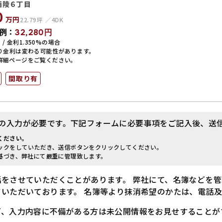
西陵６丁目
0
万円
22.79坪
4DK
例：
32,280
円
 / 金利1.350%の場合
り金利は変わる可能性があります。
詳細ページをご覧ください。
間取り有
の入力が必要です。下記フォームに必要事項をご記入後、送
ください。
ックをしていただき、送信ボタンをクリックしてください。
基づき、弊社にて厳重に管理致します。
話をさせていただくことがあります。
弊社にて、名簿などを管
いただいております。 名簿等より抹消希望のかたは、電話
ど、入力内容に不備がある方は未公開情報をお見せすることが