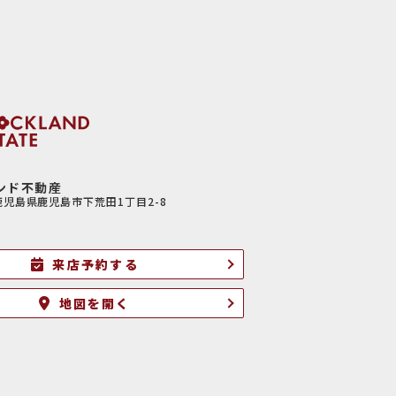
各種の申込みの
接あるいは協
ールアドレス、
目的に利用さ
ンド不動産
開発
6鹿児島県鹿児島市下荒田1丁目2-8
）への提供。
来店予約する
客様の個人デー
地図を開く
管理されるこ
マガジンなど
るために、個人