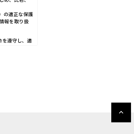
）の適正な保護
情報を取り扱
令を遵守し、適
す。また、取引
、その利用目的
講じて適切な管理
、利用停止の依