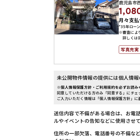
鹿児島市
1,08
月々支払
*35年ローン
※審査によ
詳しくは
写真充実
未公開物件情報の提供には個人情報
※個人情報保護方針・ご利用規約を必ずお読み
同意していただける方のみ「同意する」にチェ
ご入力いただく情報は「個人情報保護方針」に
送信内容で不備がある場合は、お電
ルやイベントの告知などに使用させて
住所の一部欠落、電話番号の不備な