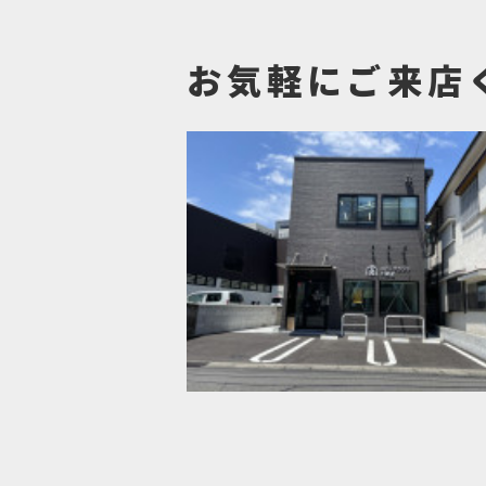
当社は、不動
受付、訪問、
お気軽にご来店
力会社又は業
氏名、住所、
せていただき
(1) 不動産
(2) 不動産
(3) 不動産
(4) ウェブ
(5) その他上
なお、当社は
タをサイト管
このように提
ととなります
サイト管理会
による情報提
データ（お客