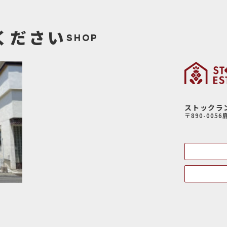
産についてのサービスをお客さまにご利用いただくにあたり、
提案、見積、各種の工事やサービス提供等の機会に、当社が直
ください
SHOP
務委託先等を通じて、お客さまの個人情報（お客さまの電子メ
電話番号等）を取得いたしますが、これらの個人情報は下記の
ます。
についてのサービスの提供
についてのサービスのアフターサービスの提供
ストックラ
についてのサービスのお知らせ・ＰＲ、調査・データ集積、研究
〒890-005
サイトシステム管理会社（以下「サイト管理会社」といいます。
記(1)から(4)に附随する業務の実施
、サイト管理会社が提供するサービス改善に必要な範囲で、お
理会社に提供します。
供された個人データにつきましては、サイト管理会社において
。
社は、そのサービスの改善・向上を目指すことに加え、メール
供、お客様による購買の分析をして、当社の事業運営を改善す
様が指定された他の方の宛先情報を除く）を利用します。