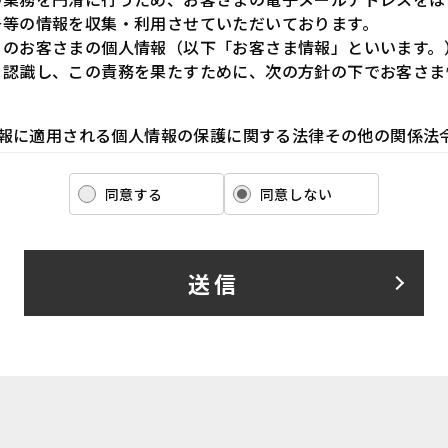
号等の情報を収集・利用させていただいております。
らのお客さまの個人情報（以下「お客さま情報」といいます。
と認識し、この責務を果たすために、次の方針の下でお客さま
ま情報に適用される個人情報の保護に関する法律その他の関係法
ます。また、適宜取扱いの改善に努めます。
ま情報の取扱いに関する規程を明確にし、従業者に周知徹底しま
同意する
同意しない
も適切にお客さま情報を取り扱うように要請します。
ま情報の収集に際しては、利用目的を特定して通知または公表し
お客さま情報を取り扱います。
送信
ま情報の漏洩、紛失、改ざん等を防止するために必要な 対策を
るお客さま情報について、お客さま本人からの開示、訂正、削除
口でお受けして、誠意をもって対応いたします。
以下の内容に従ってお客さま情報の取り扱いをいたします。
報の利用目的