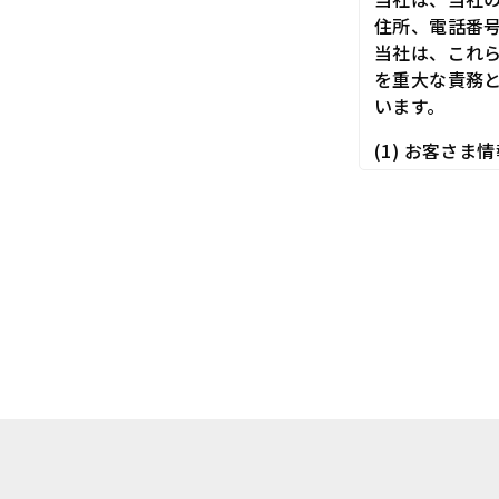
住所、電話番
当社は、これ
を重大な責務
います。
(1) お客さ
切に取り扱い
(2) お客さ
先等に対して
(3) お客さ
にしたがって
(4) お客さ
を行います。
(5) 保有す
頼を所定の窓
具体的には、
3．お客様の情