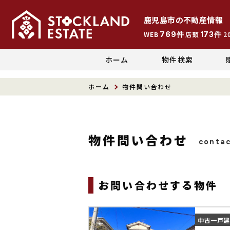
鹿児島市
の
不動産情報
769
173
WEB
件
店頭
件
2
ホーム
物件検索
ホーム
物件問い合わせ
物件問い合わせ
conta
お問い合わせする物件
中古一戸